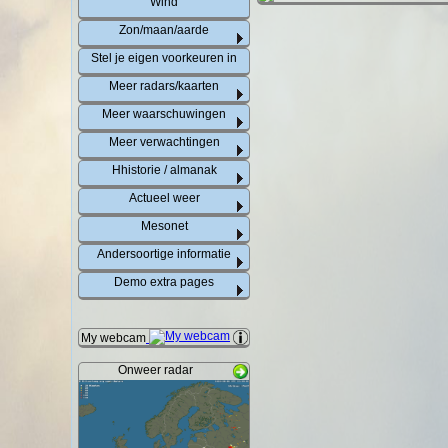
Wind
Zon/maan/aarde
Stel je eigen voorkeuren in
Meer radars/kaarten
Meer waarschuwingen
Meer verwachtingen
Hhistorie / almanak
Actueel weer
Mesonet
Andersoortige informatie
Demo extra pages
My webcam
Onweer radar