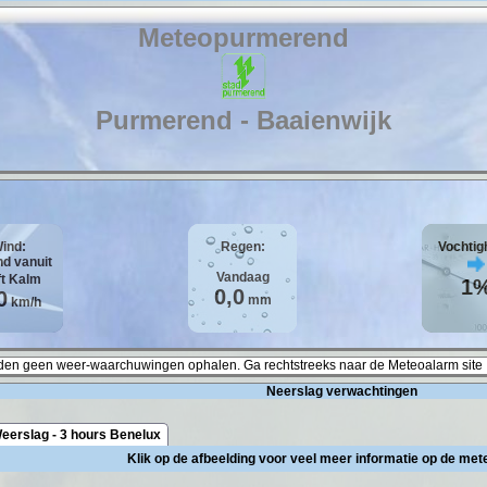
Meteopurmerend
Purmerend - Baaienwijk
ind:
Regen:
Vochtig
Vandaag
ft
Kalm
1
0,0
0
mm
km/h
en geen weer-waarchuwingen ophalen. Ga rechtstreeks naar de Meteoalarm site 
Neerslag verwachtingen
eerslag - 3 hours Benelux
Klik op de afbeelding voor veel meer informatie op de met