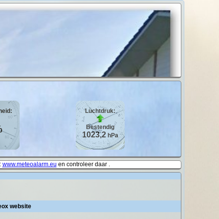
heid:
Luchtdruk:
%
Bestendig
1023,2
hPa
:
www.meteoalarm.eu
en controleer daar .
eox website