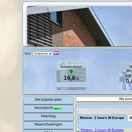
Taal:
Temperatuur:
W
0
B
16,6
°C
0,
We kond
Het actuele weer
Vooruitzicht
Neerslag
Meteox -3 hours W-Europe
W
Waarschuwingen