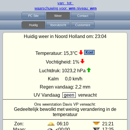
van: tot:
waarschuwing voor:
wrn
niveau:
wrn
PC Site
Weer
Contact
Huidig
Vooruitzicht
Customize
Huidig weer in Noord Holland om:
23:04
Koel
Temperatuur:
15,3°C
Vochtigheid:
1%
Luchtdruk:
1023,2 hPa
Kalm
0,0 km/h
Regen vandaag:
2,2 mm
UV
Vandaag
geen
verwacht
Ons weerstation Davis VP verwacht:
Gedeeltelijk bewolkt met weinig verandering in de
temperatuur
Zon:
06:10
21:21
Maan:
<00:00
17:25