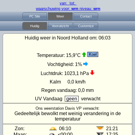
van: tot:
waarschuwing voor:
wrn
niveau:
wrn
PC Site
Weer
Contact
Huidig
Vooruitzicht
Customize
Huidig weer in Noord Holland om:
06:03
Koel
Temperatuur:
15,9°C
Vochtigheid:
1%
Luchtdruk:
1023,1 hPa
Kalm
0,0 km/h
Regen vandaag:
0,0 mm
UV
Vandaag
geen
verwacht
Ons weerstation Davis VP verwacht:
Gedeeltelijk bewolkt met weinig verandering in de
temperatuur
Zon:
06:10
21:21
Maan:
<00:00
17:25