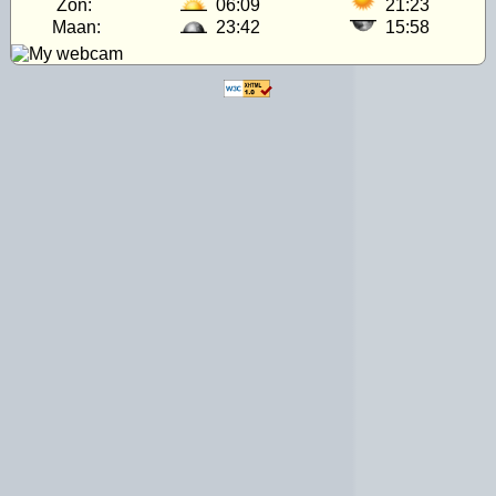
Zon:
06:09
21:23
Maan:
23:42
15:58