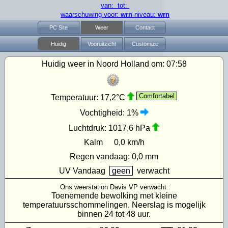
van: tot:
waarschuwing voor:
wrn
niveau:
wrn
PC Site
Weer
Contact
Huidig
Vooruitzicht
Customize
Huidig weer in Noord Holland om:
07:58
Comfortabel
Temperatuur:
17,2°C
Vochtigheid:
1%
Luchtdruk:
1017,6 hPa
Kalm
0,0 km/h
Regen vandaag:
0,0 mm
UV
Vandaag
geen
verwacht
Ons weerstation Davis VP verwacht:
Toenemende bewolking met kleine
temperatuursschommelingen. Neerslag is mogelijk
binnen 24 tot 48 uur.