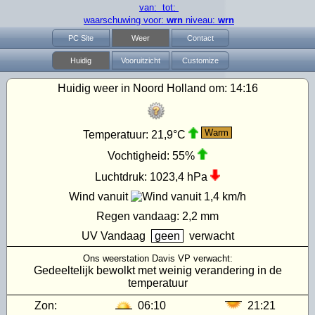
van: tot:
waarschuwing voor:
wrn
niveau:
wrn
PC Site
Weer
Contact
Huidig
Vooruitzicht
Customize
Huidig weer in Noord Holland om:
14:16
Warm
Temperatuur:
21,9°C
Vochtigheid:
55%
Luchtdruk:
1023,4 hPa
Wind vanuit
1,4 km/h
Regen vandaag:
2,2 mm
UV
Vandaag
geen
verwacht
Ons weerstation Davis VP verwacht:
Gedeeltelijk bewolkt met weinig verandering in de
temperatuur
Zon:
06:10
21:21