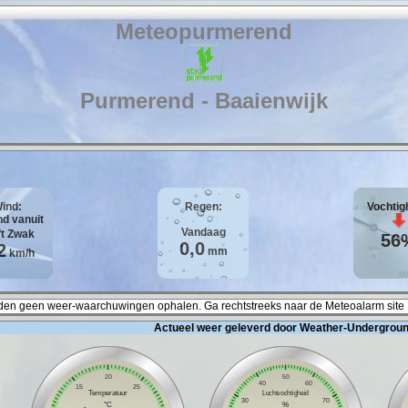
Meteopurmerend
Purmerend - Baaienwijk
ind:
Regen:
Vochtig
Vandaag
ft
Zwak
56
0,0
2
mm
km/h
en geen weer-waarchuwingen ophalen. Ga rechtstreeks naar de Meteoalarm site 
Actueel weer geleverd door Weather-Undergroun