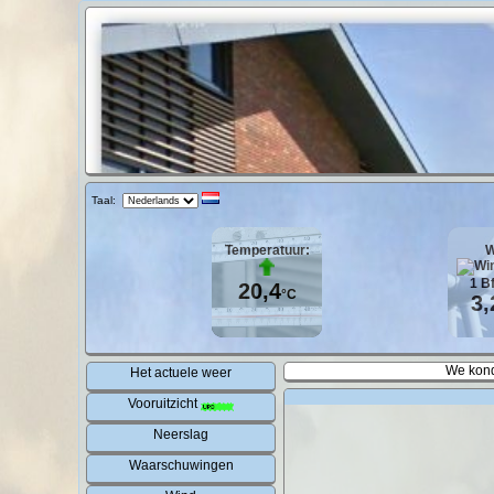
Taal:
Temperatuur:
W
1
B
20,4
°C
3,
We kond
Het actuele weer
Vooruitzicht
Neerslag
Waarschuwingen