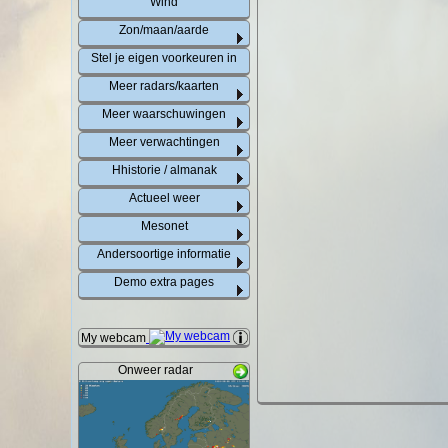
Wind
Zon/maan/aarde
Stel je eigen voorkeuren in
Meer radars/kaarten
Meer waarschuwingen
Meer verwachtingen
Hhistorie / almanak
Actueel weer
Mesonet
Andersoortige informatie
Demo extra pages
My webcam
Onweer radar