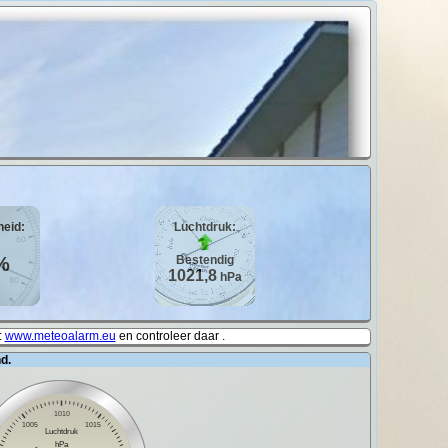
heid:
Luchtdruk:
%
Bestendig
1021,8
hPa
:
www.meteoalarm.eu
en controleer daar .
d.