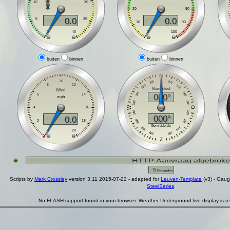
buiten
binnen
buiten
binnen
Scripts by
Mark Crossley
version
3.11 2015-07-22
- adapted for
Leuven-Template
(v3) - Gau
SteelSeries
.
No FLASH-support found in your browser. Weather-Underground-live display is re