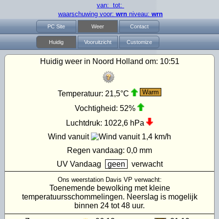
van: tot:
waarschuwing voor:
wrn
niveau:
wrn
PC Site
Weer
Contact
Huidig
Vooruitzicht
Customize
Huidig weer in Noord Holland om:
10:51
Warm
Temperatuur:
21,5°C
Vochtigheid:
52%
Luchtdruk:
1022,6 hPa
Wind vanuit
1,4 km/h
Regen vandaag:
0,0 mm
UV
Vandaag
geen
verwacht
Ons weerstation Davis VP verwacht:
Toenemende bewolking met kleine
temperatuursschommelingen. Neerslag is mogelijk
binnen 24 tot 48 uur.