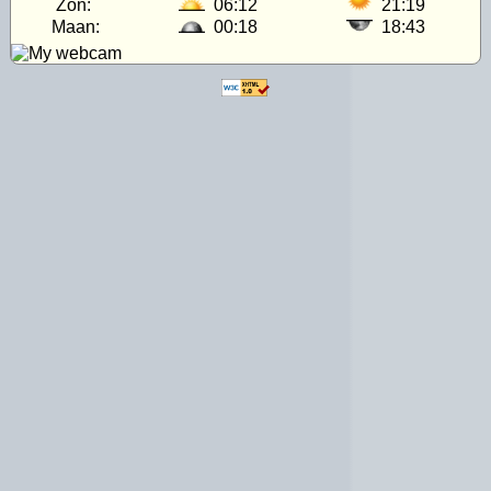
Zon:
06:12
21:19
Maan:
00:18
18:43